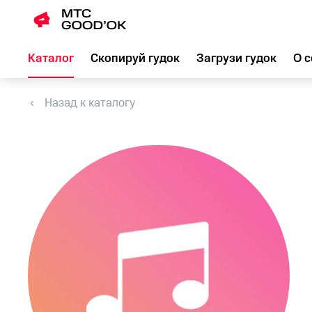
Каталог
Скопируй гудок
Загрузи гудок
О с
Назад к каталогу