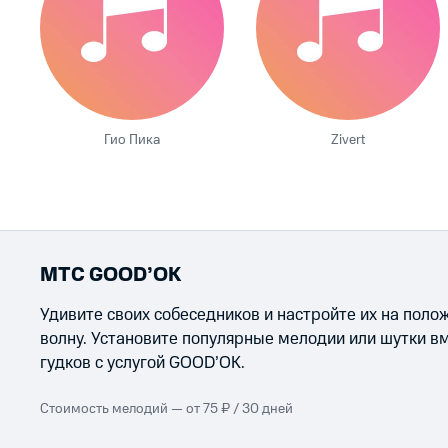
Гио Пика
Zivert
МТС GOOD’OK
Удивите своих собеседников и настройте их на пол
волну. Установите популярные мелодии или шутки в
гудков с услугой GOOD’OK.
Стоимость мелодий — от 75 ₽ / 30 дней