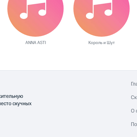
ANNA ASTI
Король и Шут
Гл
ожительную
Ск
место скучных
О 
По