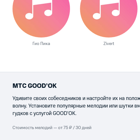
Гио Пика
Zivert
МТС GOOD’OK
Удивите своих собеседников и настройте их на пол
волну. Установите популярные мелодии или шутки в
гудков с услугой GOOD’OK.
Стоимость мелодий — от 75 ₽ / 30 дней