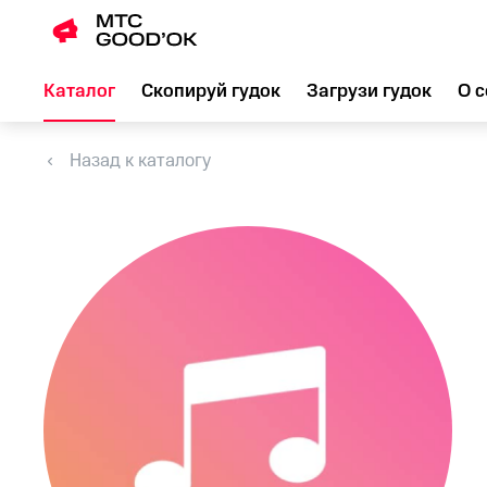
Каталог
Скопируй гудок
Загрузи гудок
О с
Назад к каталогу