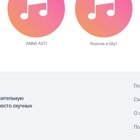
ANNA ASTI
Король и Шут
Гл
ожительную
Ск
место скучных
О 
По