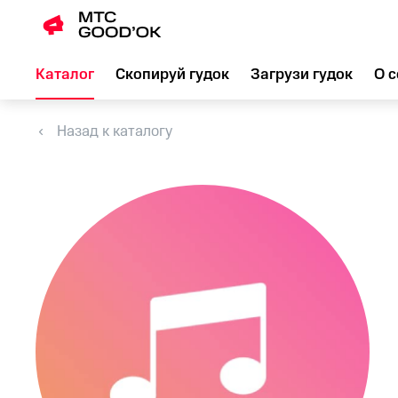
Каталог
Скопируй гудок
Загрузи гудок
О с
Назад к каталогу