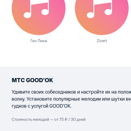
Гио Пика
Zivert
МТС GOOD’OK
Удивите своих собеседников и настройте их на пол
волну. Установите популярные мелодии или шутки в
гудков с услугой GOOD’OK.
Стоимость мелодий — от 75 ₽ / 30 дней