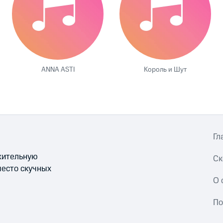
ANNA ASTI
Король и Шут
Гл
ожительную
Ск
место скучных
О 
По