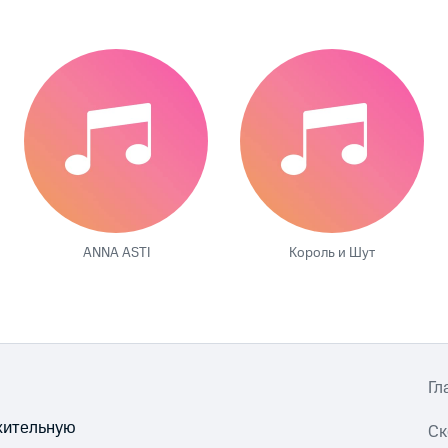
ANNA ASTI
Король и Шут
Гл
ожительную
Ск