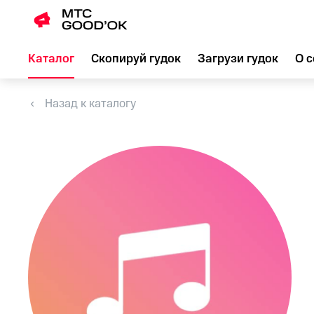
Каталог
Скопируй гудок
Загрузи гудок
О с
Назад к каталогу