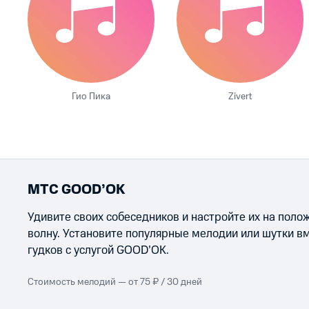
Гио Пика
Zivert
МТС GOOD’OK
Удивите своих собеседников и настройте их на пол
волну. Установите популярные мелодии или шутки в
гудков с услугой GOOD’OK.
Стоимость мелодий — от 75 ₽ / 30 дней