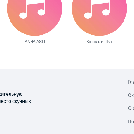
ANNA ASTI
Король и Шут
Гл
ожительную
Ск
место скучных
О 
По