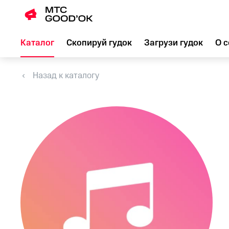
Каталог
Скопируй гудок
Загрузи гудок
О с
Назад к каталогу