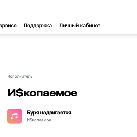
ервисе
Поддержка
Личный кабинет
Исполнитель
И$копаемое
Буря надвигается
И$копаемое
.