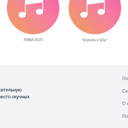
ANNA ASTI
Король и Шут
Гл
ожительную
Ск
место скучных
О 
По