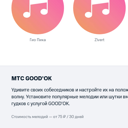
Гио Пика
Zivert
МТС GOOD’OK
Удивите своих собеседников и настройте их на пол
волну. Установите популярные мелодии или шутки в
гудков с услугой GOOD’OK.
Стоимость мелодий — от 75 ₽ / 30 дней