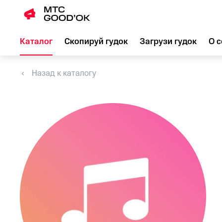
Каталог
Скопируй гудок
Загрузи гудок
О с
Назад к каталогу