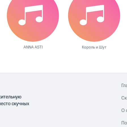
ANNA ASTI
Король и Шут
Гл
ожительную
Ск
место скучных
О 
По