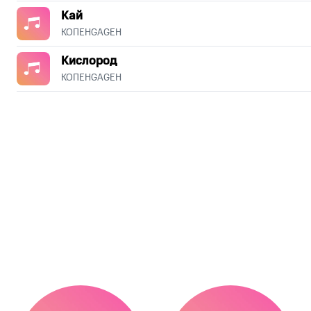
Кай
КОПЕНGАGЕН
Кислород
КОПЕНGАGЕН
.