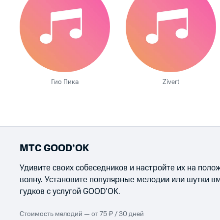
Гио Пика
Zivert
МТС GOOD’OK
Удивите своих собеседников и настройте их на пол
волну. Установите популярные мелодии или шутки в
гудков с услугой GOOD’OK.
Стоимость мелодий — от 75 ₽ / 30 дней