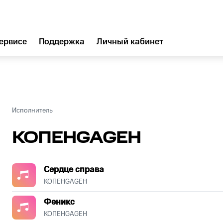
ервисе
Поддержка
Личный кабинет
Исполнитель
КОПЕНGАGЕН
Сердце справа
КОПЕНGАGЕН
Феникс
КОПЕНGАGЕН