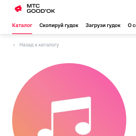
Каталог
Скопируй гудок
Загрузи гудок
О с
Назад к каталогу