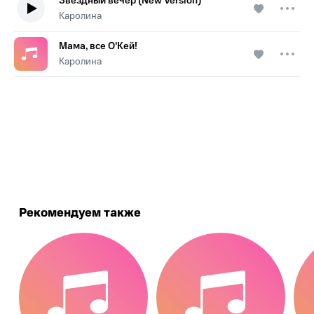
Звёздный вечер (New Version)
Каролина
Мама, все О'Кей!
Каролина
.
Рекомендуем также