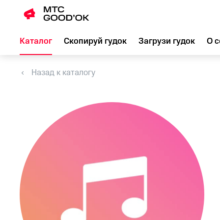
Каталог
Скопируй гудок
Загрузи гудок
О с
Назад к каталогу