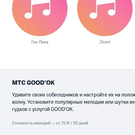
Гио Пика
Zivert
МТС GOOD’OK
Удивите своих собеседников и настройте их на пол
волну. Установите популярные мелодии или шутки в
гудков с услугой GOOD’OK.
Стоимость мелодий — от 75 ₽ / 30 дней