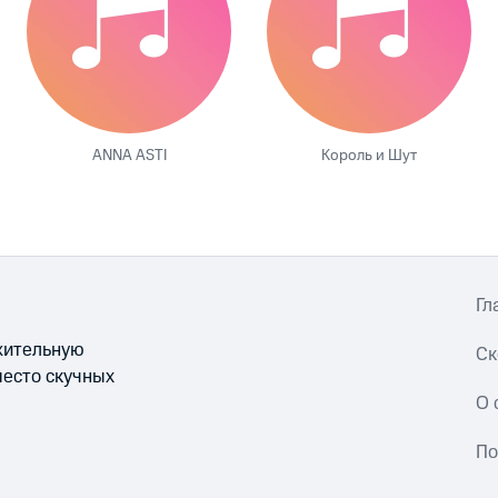
ANNA ASTI
Король и Шут
Гл
ожительную
Ск
место скучных
О 
По