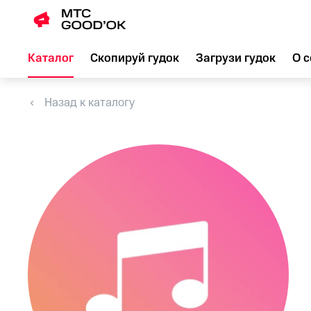
Каталог
Скопируй гудок
Загрузи гудок
О с
Назад к каталогу