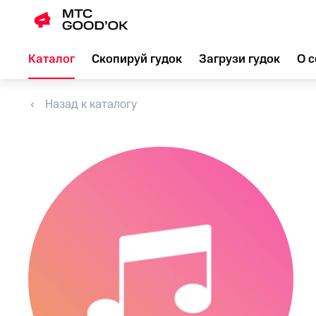
Каталог
Скопируй гудок
Загрузи гудок
О с
Назад к каталогу