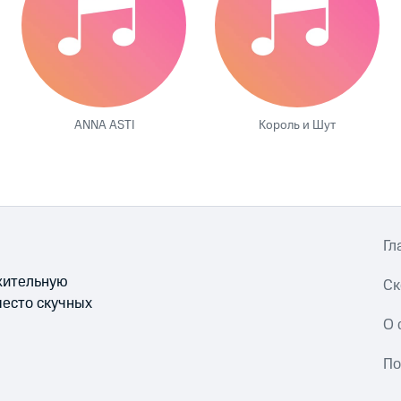
ANNA ASTI
Король и Шут
Гл
ожительную
Ск
место скучных
О 
По