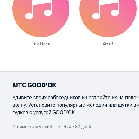
Гио Пика
Zivert
МТС GOOD’OK
Удивите своих собеседников и настройте их на пол
волну. Установите популярные мелодии или шутки в
гудков с услугой GOOD’OK.
Стоимость мелодий — от 75 ₽ / 30 дней