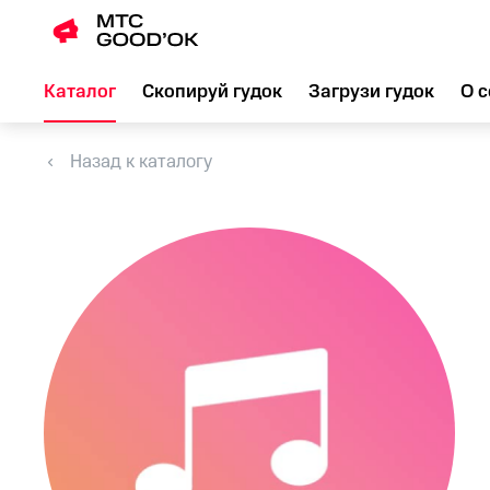
Каталог
Скопируй гудок
Загрузи гудок
О с
Назад к каталогу