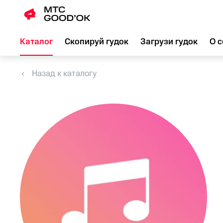
Каталог
Скопируй гудок
Загрузи гудок
О с
Назад к каталогу