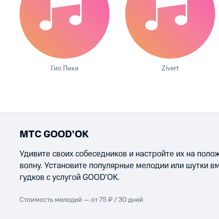
Гио Пика
Zivert
МТС GOOD’OK
Удивите своих собеседников и настройте их на пол
волну. Установите популярные мелодии или шутки в
гудков с услугой GOOD’OK.
Стоимость мелодий — от 75 ₽ / 30 дней