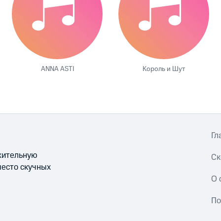
ANNA ASTI
Король и Шут
Гл
ожительную
Ск
место скучных
О 
По