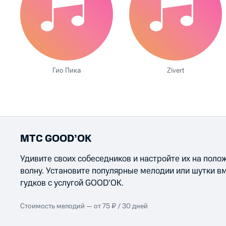
Гио Пика
Zivert
МТС GOOD’OK
Удивите своих собеседников и настройте их на пол
волну. Установите популярные мелодии или шутки в
гудков с услугой GOOD’OK.
Стоимость мелодий — от 75 ₽ / 30 дней