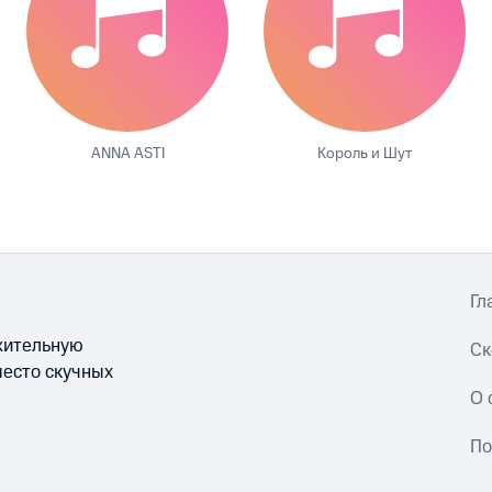
ANNA ASTI
Король и Шут
Гл
ожительную
Ск
место скучных
О 
По