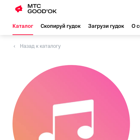
Каталог
Скопируй гудок
Загрузи гудок
О с
Назад к каталогу