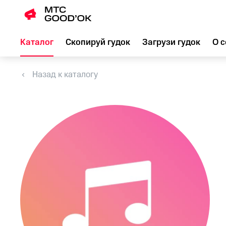
Каталог
Скопируй гудок
Загрузи гудок
О с
Назад к каталогу