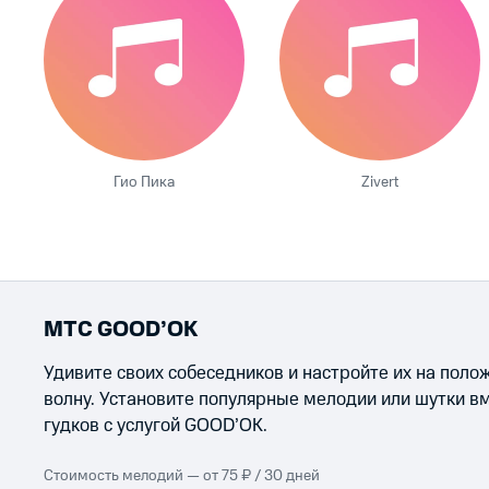
Гио Пика
Zivert
МТС GOOD’OK
Удивите своих собеседников и настройте их на пол
волну. Установите популярные мелодии или шутки в
гудков с услугой GOOD’OK.
Стоимость мелодий — от 75 ₽ / 30 дней