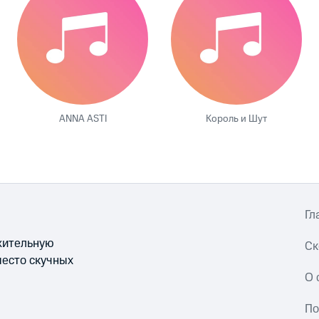
ANNA ASTI
Король и Шут
Гл
ожительную
Ск
место скучных
О 
По