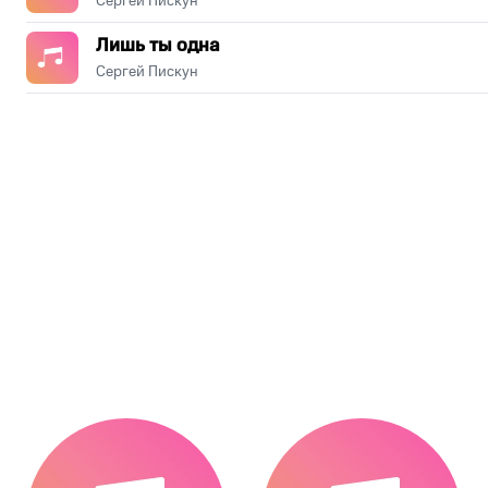
Сергей Пискун
Лишь ты одна
Сергей Пискун
.