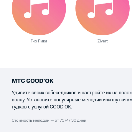
Гио Пика
Zivert
МТС GOOD’OK
Удивите своих собеседников и настройте их на пол
волну. Установите популярные мелодии или шутки в
гудков с услугой GOOD’OK.
Стоимость мелодий — от 75 ₽ / 30 дней