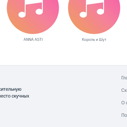
ANNA ASTI
Король и Шут
Гл
ожительную
Ск
место скучных
О 
По