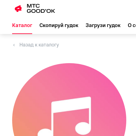
Каталог
Скопируй гудок
Загрузи гудок
О с
Назад к каталогу