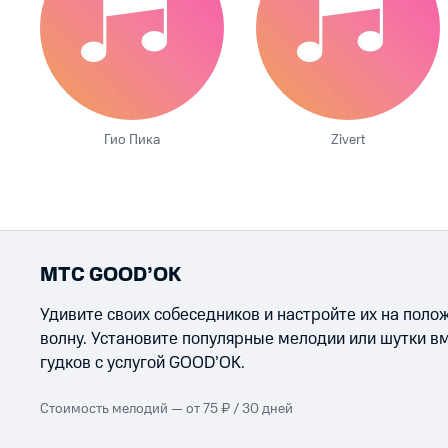
Гио Пика
Zivert
МТС GOOD’OK
Удивите своих собеседников и настройте их на пол
волну. Установите популярные мелодии или шутки в
гудков с услугой GOOD’OK.
Стоимость мелодий — от 75 ₽ / 30 дней