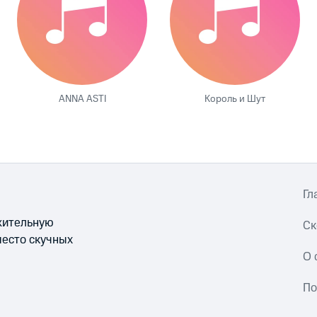
ANNA ASTI
Король и Шут
Гл
ожительную
Ск
место скучных
О 
По