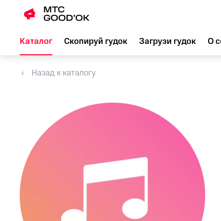
Каталог
Скопируй гудок
Загрузи гудок
О с
Назад к каталогу