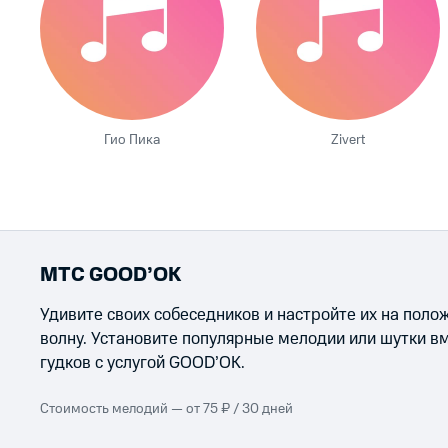
Гио Пика
Zivert
МТС GOOD’OK
Удивите своих собеседников и настройте их на пол
волну. Установите популярные мелодии или шутки в
гудков с услугой GOOD’OK.
Стоимость мелодий — от 75 ₽ / 30 дней