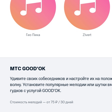
Гио Пика
Zivert
МТС GOOD’OK
Удивите своих собеседников и настройте их на пол
волну. Установите популярные мелодии или шутки в
гудков с услугой GOOD’OK.
Стоимость мелодий — от 75 ₽ / 30 дней