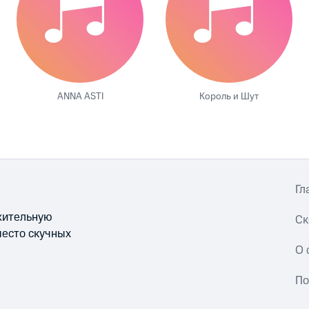
ANNA ASTI
Король и Шут
Гл
ожительную
Ск
место скучных
О 
По