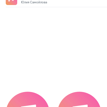
Юлия Самойлова
.