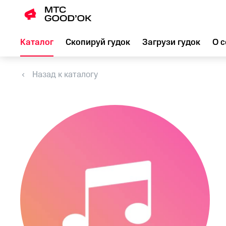
Каталог
Скопируй гудок
Загрузи гудок
О с
Назад к каталогу