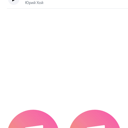
Юрий Хой
.