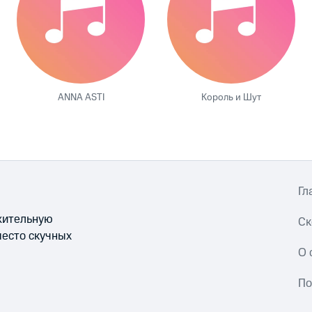
ANNA ASTI
Король и Шут
Гл
ожительную
Ск
место скучных
О 
По