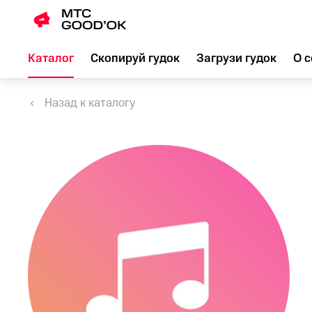
Каталог
Скопируй гудок
Загрузи гудок
О с
Назад к каталогу