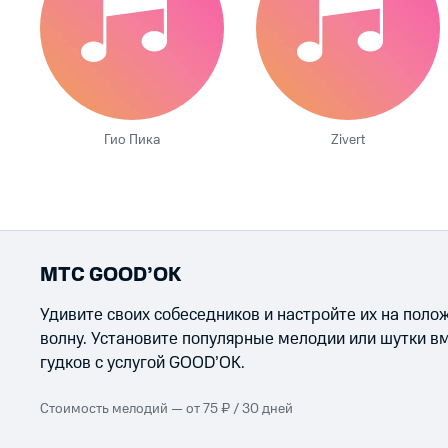
Гио Пика
Zivert
МТС GOOD’OK
Удивите своих собеседников и настройте их на пол
волну. Установите популярные мелодии или шутки в
гудков с услугой GOOD’OK.
Стоимость мелодий — от 75 ₽ / 30 дней