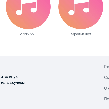
ANNA ASTI
Король и Шут
Гл
ожительную
Ск
место скучных
О 
По