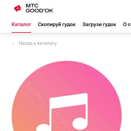
Каталог
Скопируй гудок
Загрузи гудок
О с
Назад к каталогу