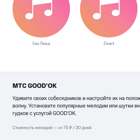
Гио Пика
Zivert
МТС GOOD’OK
Удивите своих собеседников и настройте их на пол
волну. Установите популярные мелодии или шутки в
гудков с услугой GOOD’OK.
Стоимость мелодий — от 75 ₽ / 30 дней