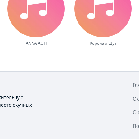
ANNA ASTI
Король и Шут
Гл
ожительную
Ск
место скучных
О 
По