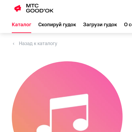
Каталог
Скопируй гудок
Загрузи гудок
О с
Назад к каталогу