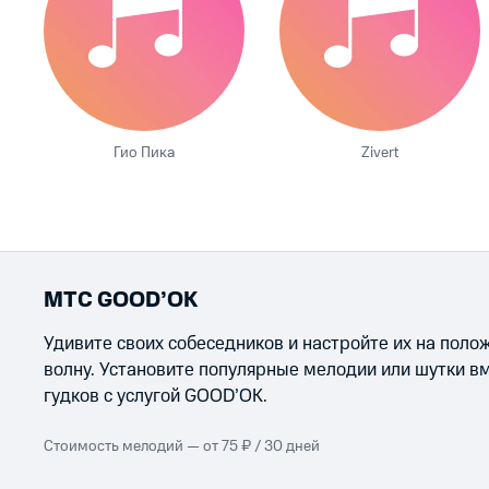
Гио Пика
Zivert
МТС GOOD’OK
Удивите своих собеседников и настройте их на пол
волну. Установите популярные мелодии или шутки в
гудков с услугой GOOD’OK.
Стоимость мелодий — от 75 ₽ / 30 дней