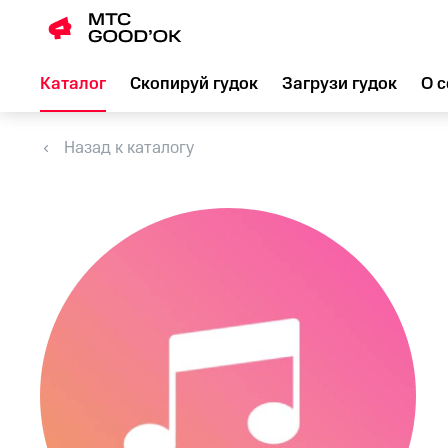
Каталог
Скопируй гудок
Загрузи гудок
О с
Назад к каталогу