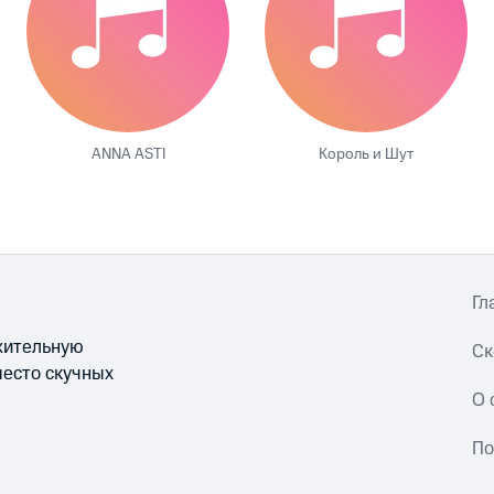
ANNA ASTI
Король и Шут
Гл
ожительную
Ск
место скучных
О 
По