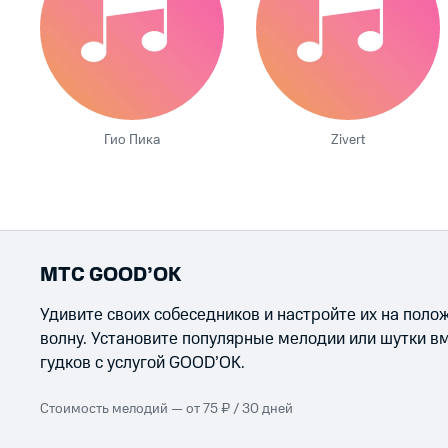
Гио Пика
Zivert
МТС GOOD’OK
Удивите своих собеседников и настройте их на пол
волну. Установите популярные мелодии или шутки в
гудков с услугой GOOD’OK.
Стоимость мелодий — от 75 ₽ / 30 дней