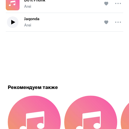
Do It Phonk
Arei
Jaqonda
Arei
.
Рекомендуем также