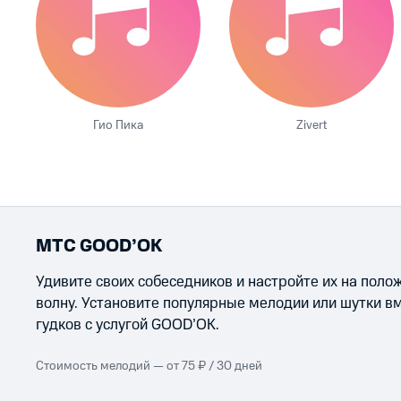
Гио Пика
Zivert
МТС GOOD’OK
Удивите своих собеседников и настройте их на пол
волну. Установите популярные мелодии или шутки в
гудков с услугой GOOD’OK.
Стоимость мелодий — от 75 ₽ / 30 дней