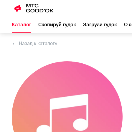
Каталог
Скопируй гудок
Загрузи гудок
О с
Назад к каталогу