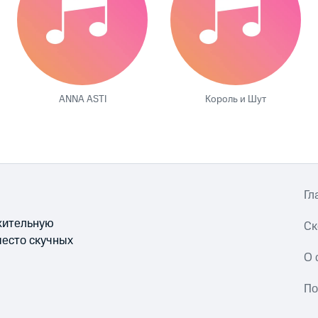
ANNA ASTI
Король и Шут
Гл
ожительную
Ск
место скучных
О 
По