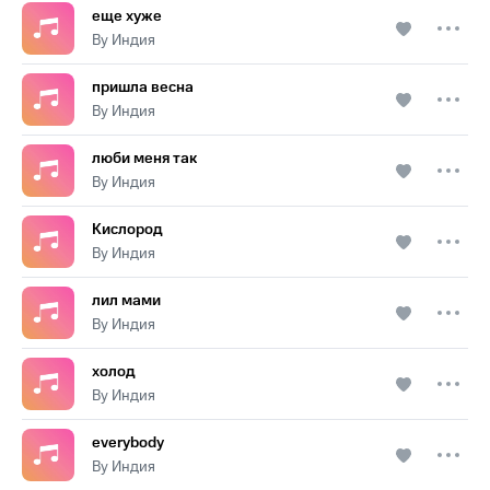
еще хуже
By Индия
пришла весна
By Индия
люби меня так
By Индия
Кислород
By Индия
лил мами
By Индия
холод
By Индия
everybody
By Индия