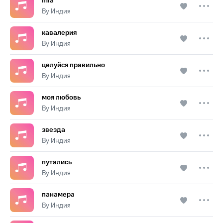
mia
By Индия
кавалерия
By Индия
целуйся правильно
By Индия
моя любовь
By Индия
звезда
By Индия
путались
By Индия
панамера
By Индия