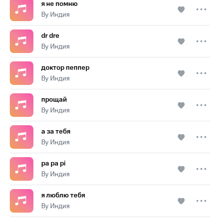
я не помню
By Индия
dr dre
By Индия
доктор пеппер
By Индия
прощай
By Индия
а за тебя
By Индия
pa pa pi
By Индия
я люблю тебя
By Индия