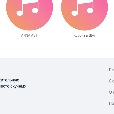
ANNA ASTI
Король и Шут
Гл
ожительную
Ск
место скучных
О 
По