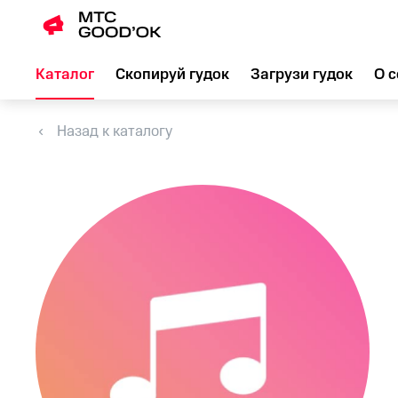
Каталог
Скопируй гудок
Загрузи гудок
О с
Назад к каталогу