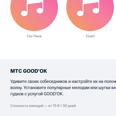
Гио Пика
Zivert
МТС GOOD’OK
Удивите своих собеседников и настройте их на пол
волну. Установите популярные мелодии или шутки в
гудков с услугой GOOD’OK.
Стоимость мелодий — от 75 ₽ / 30 дней