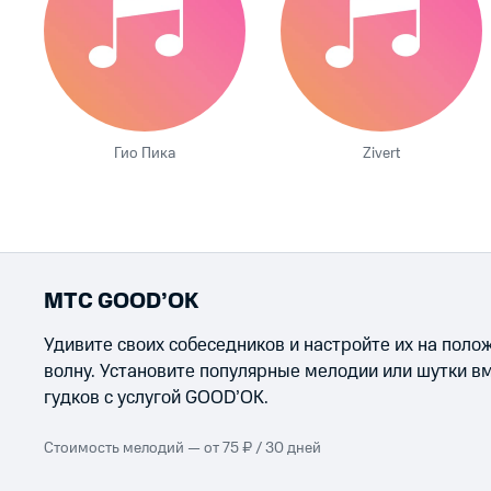
Гио Пика
Zivert
МТС GOOD’OK
Удивите своих собеседников и настройте их на пол
волну. Установите популярные мелодии или шутки в
гудков с услугой GOOD’OK.
Стоимость мелодий — от 75 ₽ / 30 дней