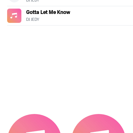
DJ JEDY
Gotta Let Me Know
DJ JEDY
.