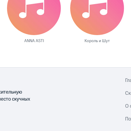
ANNA ASTI
Король и Шут
Гл
ожительную
Ск
место скучных
О 
По