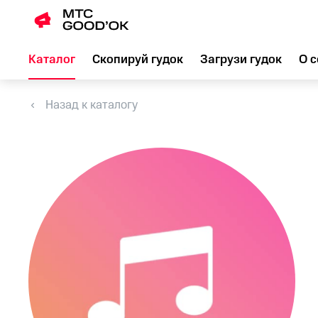
Каталог
Скопируй гудок
Загрузи гудок
О с
Назад к каталогу