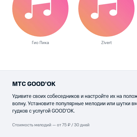
Гио Пика
Zivert
МТС GOOD’OK
Удивите своих собеседников и настройте их на пол
волну. Установите популярные мелодии или шутки в
гудков с услугой GOOD’OK.
Стоимость мелодий — от 75 ₽ / 30 дней