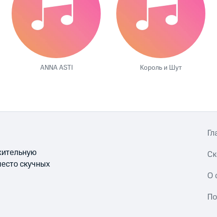
ANNA ASTI
Король и Шут
Гл
ожительную
Ск
место скучных
О 
По