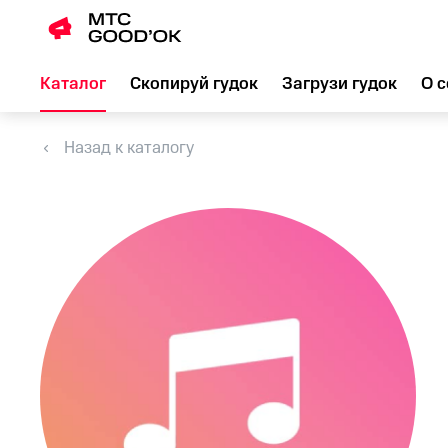
Каталог
Скопируй гудок
Загрузи гудок
О с
Назад к каталогу