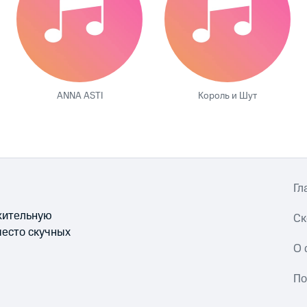
ANNA ASTI
Король и Шут
Гл
ожительную
Ск
место скучных
О 
По