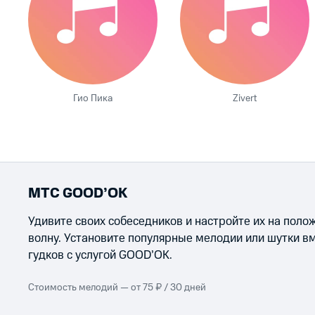
Гио Пика
Zivert
МТС GOOD’OK
Удивите своих собеседников и настройте их на пол
волну. Установите популярные мелодии или шутки в
гудков с услугой GOOD’OK.
Стоимость мелодий — от 75 ₽ / 30 дней