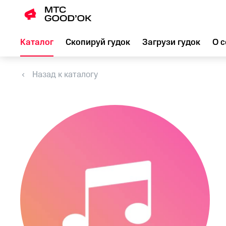
Каталог
Скопируй гудок
Загрузи гудок
О с
Назад к каталогу