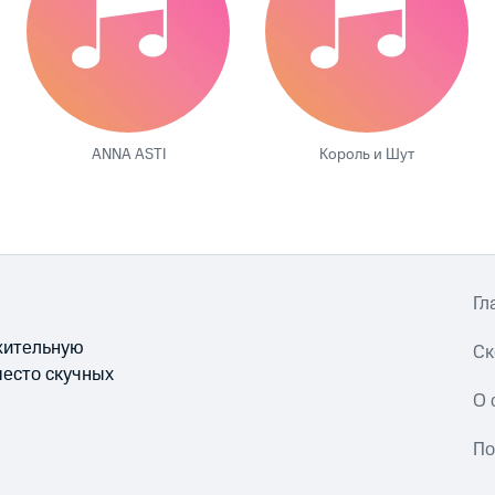
ANNA ASTI
Король и Шут
Гл
ожительную
Ск
место скучных
О 
По