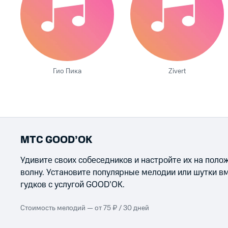
Гио Пика
Zivert
МТС GOOD’OK
Удивите своих собеседников и настройте их на пол
волну. Установите популярные мелодии или шутки в
гудков с услугой GOOD’OK.
Стоимость мелодий — от 75 ₽ / 30 дней