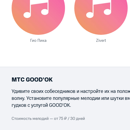
Гио Пика
Zivert
МТС GOOD’OK
Удивите своих собеседников и настройте их на пол
волну. Установите популярные мелодии или шутки в
гудков с услугой GOOD’OK.
Стоимость мелодий — от 75 ₽ / 30 дней