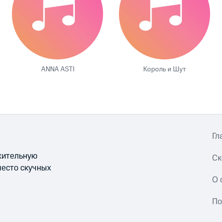
ANNA ASTI
Король и Шут
Гл
ожительную
Ск
место скучных
О 
По