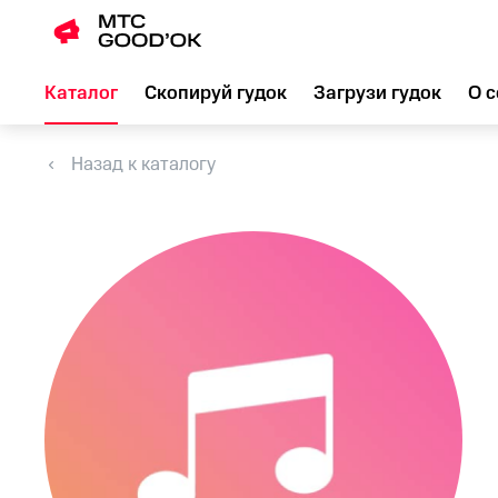
Каталог
Скопируй гудок
Загрузи гудок
О с
Назад к каталогу