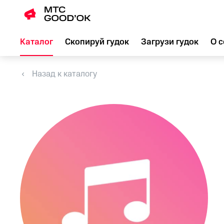
Каталог
Скопируй гудок
Загрузи гудок
О с
Назад к каталогу