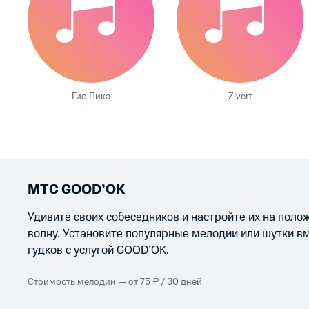
Гио Пика
Zivert
МТС GOOD’OK
Удивите своих собеседников и настройте их на пол
волну. Установите популярные мелодии или шутки в
гудков с услугой GOOD’OK.
Стоимость мелодий — от 75 ₽ / 30 дней