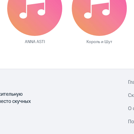
ANNA ASTI
Король и Шут
Гл
ожительную
Ск
место скучных
О 
По