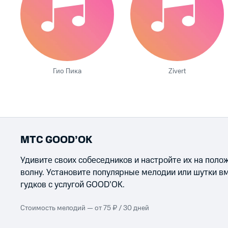
Гио Пика
Zivert
МТС GOOD’OK
Удивите своих собеседников и настройте их на пол
волну. Установите популярные мелодии или шутки в
гудков с услугой GOOD’OK.
Стоимость мелодий — от 75 ₽ / 30 дней