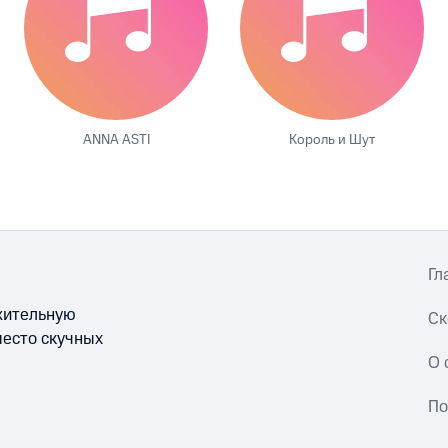
ANNA ASTI
Король и Шут
Гл
ожительную
Ск
место скучных
О 
По