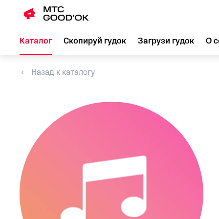
Каталог
Скопируй гудок
Загрузи гудок
О с
Назад к каталогу