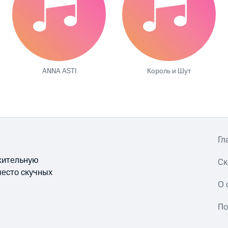
ANNA ASTI
Король и Шут
Гл
ожительную
Ск
место скучных
О 
По