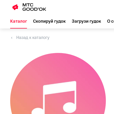
Каталог
Скопируй гудок
Загрузи гудок
О с
Назад к каталогу