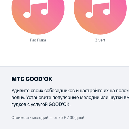
Гио Пика
Zivert
МТС GOOD’OK
Удивите своих собеседников и настройте их на пол
волну. Установите популярные мелодии или шутки в
гудков с услугой GOOD’OK.
Стоимость мелодий — от 75 ₽ / 30 дней