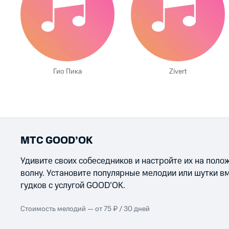
Гио Пика
Zivert
МТС GOOD’OK
Удивите своих собеседников и настройте их на пол
волну. Установите популярные мелодии или шутки в
гудков с услугой GOOD’OK.
Стоимость мелодий — от 75 ₽ / 30 дней