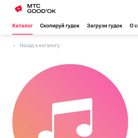
Каталог
Скопируй гудок
Загрузи гудок
О с
Назад к каталогу