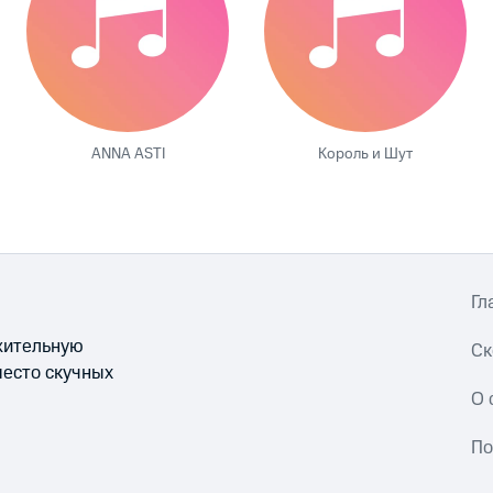
ANNA ASTI
Король и Шут
Гл
ожительную
Ск
место скучных
О 
По