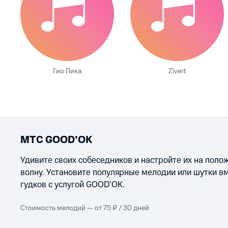
Гио Пика
Zivert
МТС GOOD’OK
Удивите своих собеседников и настройте их на пол
волну. Установите популярные мелодии или шутки в
гудков с услугой GOOD’OK.
Стоимость мелодий — от 75 ₽ / 30 дней