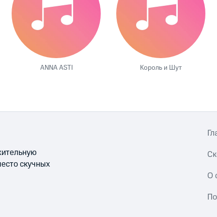
ANNA ASTI
Король и Шут
Гл
ожительную
Ск
место скучных
О 
По