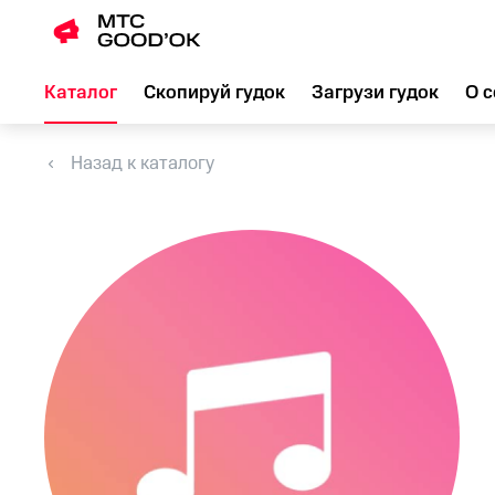
Каталог
Скопируй гудок
Загрузи гудок
О с
Назад к каталогу