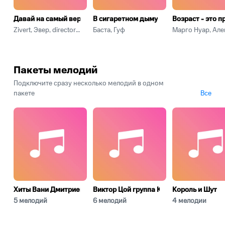
Давай на самый верх
В сигаретном дыму
Возраст - это п
Zivert, Эвер, directoreels
Баста, Гуф
Пакеты мелодий
Подключите сразу несколько мелодий в одном
пакете
Все
Хиты Вани Дмитриенко
Виктор Цой группа Кино
Король и Шут
5 мелодий
6 мелодий
4 мелодии