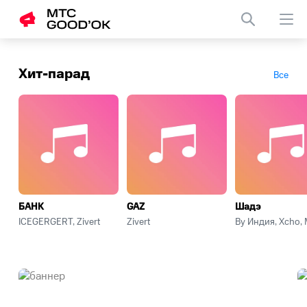
Заменить
гудок
Хит-парад
Все
телефона
БАНК
GAZ
Шадэ
ICEGERGERT, Zivert
Zivert
By Индия, Xcho,