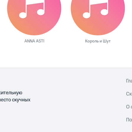
ANNA ASTI
Король и Шут
Гл
ожительную
Ск
место скучных
О 
По