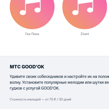
Гио Пика
Zivert
МТС GOOD’OK
Удивите своих собеседников и настройте их на пол
волну. Установите популярные мелодии или шутки в
гудков с услугой GOOD’OK.
Стоимость мелодий — от 75 ₽ / 30 дней