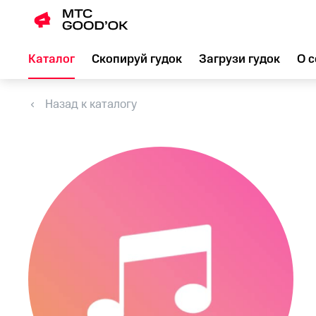
Каталог
Скопируй гудок
Загрузи гудок
О с
Назад к каталогу