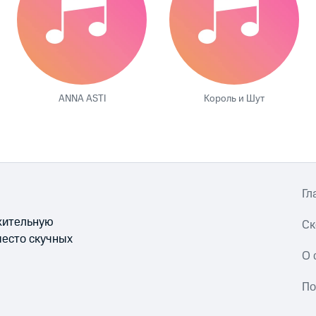
ANNA ASTI
Король и Шут
Гл
ожительную
Ск
место скучных
О 
По