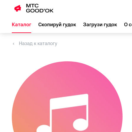
Каталог
Скопируй гудок
Загрузи гудок
О с
Назад к каталогу