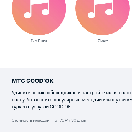
Гио Пика
Zivert
МТС GOOD’OK
Удивите своих собеседников и настройте их на пол
волну. Установите популярные мелодии или шутки в
гудков с услугой GOOD’OK.
Стоимость мелодий — от 75 ₽ / 30 дней