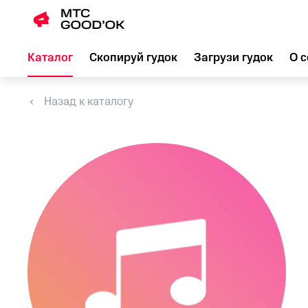
Каталог
Скопируй гудок
Загрузи гудок
О с
Назад к каталогу