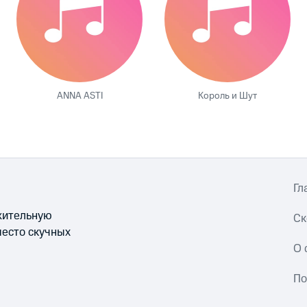
ANNA ASTI
Король и Шут
Гл
ожительную
Ск
место скучных
О 
По