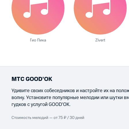
Гио Пика
Zivert
МТС GOOD’OK
Удивите своих собеседников и настройте их на пол
волну. Установите популярные мелодии или шутки в
гудков с услугой GOOD’OK.
Стоимость мелодий — от 75 ₽ / 30 дней