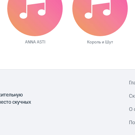
ANNA ASTI
Король и Шут
Гл
ожительную
Ск
место скучных
О 
По