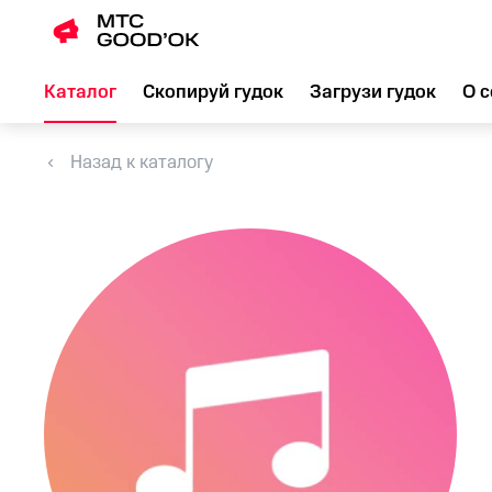
Каталог
Скопируй гудок
Загрузи гудок
О с
Назад к каталогу