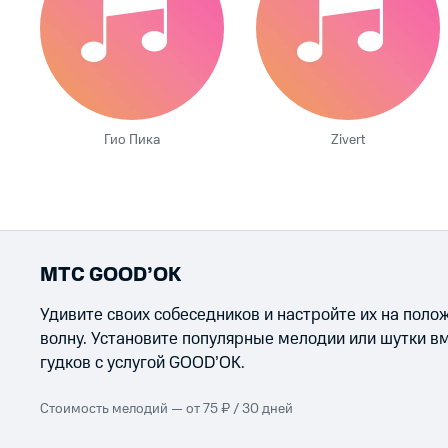
Гио Пика
Zivert
МТС GOOD’OK
Удивите своих собеседников и настройте их на пол
волну. Установите популярные мелодии или шутки в
гудков с услугой GOOD’OK.
Стоимость мелодий — от 75 ₽ / 30 дней