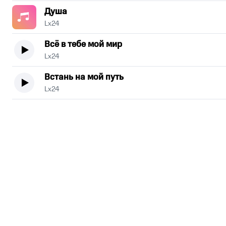
Душа
Lx24
Всё в тебе мой мир
Lx24
Встань на мой путь
Lx24
.