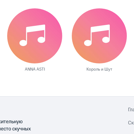
ANNA ASTI
Король и Шут
Гл
ожительную
Ск
место скучных