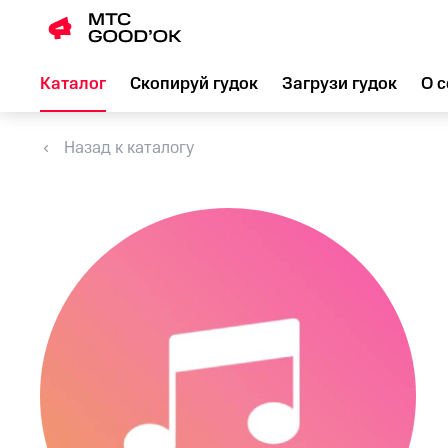
Каталог
Скопируй гудок
Загрузи гудок
О с
Назад к каталогу