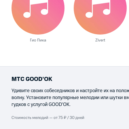
Гио Пика
Zivert
МТС GOOD’OK
Удивите своих собеседников и настройте их на пол
волну. Установите популярные мелодии или шутки в
гудков с услугой GOOD’OK.
Стоимость мелодий — от 75 ₽ / 30 дней