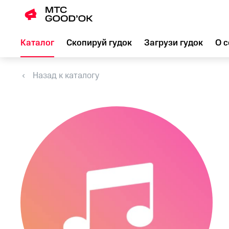
Каталог
Скопируй гудок
Загрузи гудок
О с
Назад к каталогу