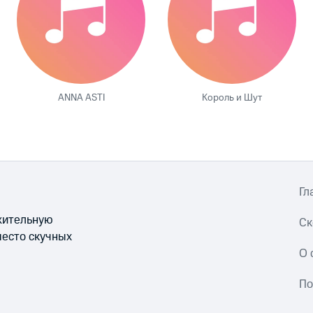
ANNA ASTI
Король и Шут
Гл
ожительную
Ск
место скучных
О 
По