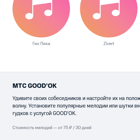
Гио Пика
Zivert
МТС GOOD’OK
Удивите своих собеседников и настройте их на пол
волну. Установите популярные мелодии или шутки в
гудков с услугой GOOD’OK.
Стоимость мелодий — от 75 ₽ / 30 дней