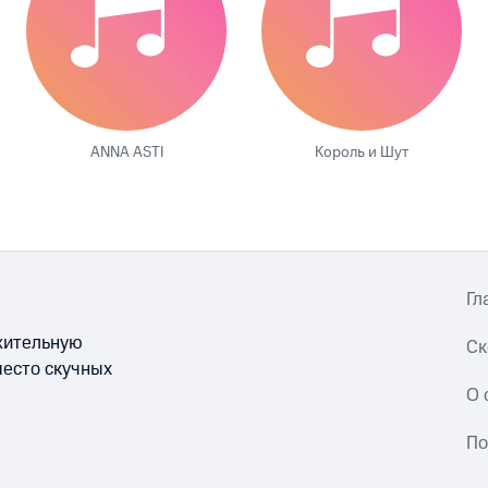
ANNA ASTI
Король и Шут
Гл
ожительную
Ск
место скучных
О 
По