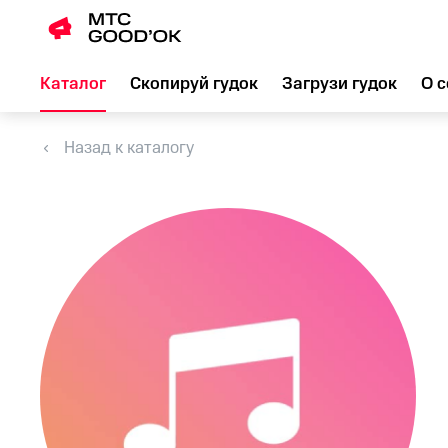
Каталог
Скопируй гудок
Загрузи гудок
О с
Назад к каталогу