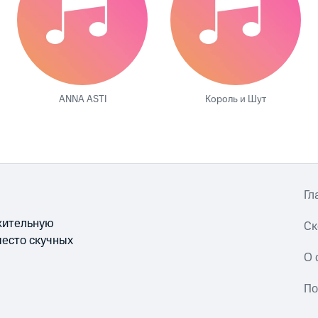
ANNA ASTI
Король и Шут
Гл
ожительную
Ск
место скучных
О 
По