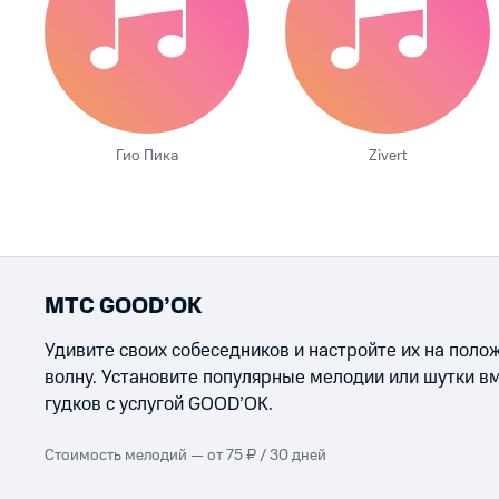
Гио Пика
Zivert
МТС GOOD’OK
Удивите своих собеседников и настройте их на пол
волну. Установите популярные мелодии или шутки в
гудков с услугой GOOD’OK.
Стоимость мелодий — от 75 ₽ / 30 дней