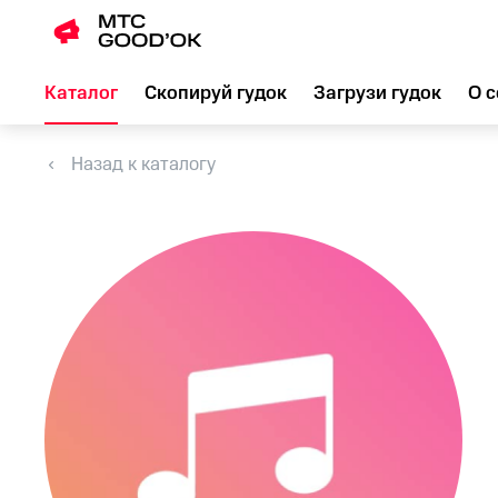
Каталог
Скопируй гудок
Загрузи гудок
О с
Назад к каталогу