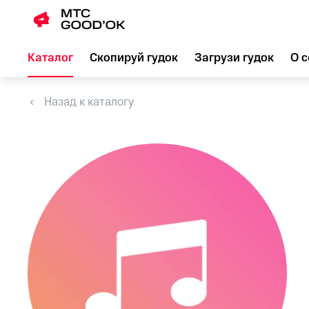
Каталог
Скопируй гудок
Загрузи гудок
О с
Назад к каталогу