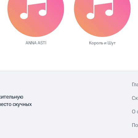
ANNA ASTI
Король и Шут
Гл
ожительную
Ск
место скучных
О 
По