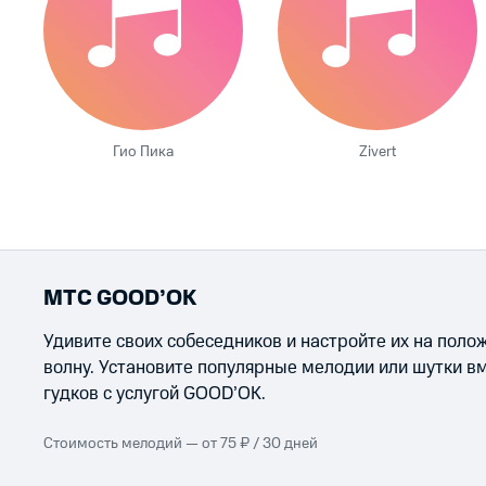
Гио Пика
Zivert
МТС GOOD’OK
Удивите своих собеседников и настройте их на пол
волну. Установите популярные мелодии или шутки в
гудков с услугой GOOD’OK.
Стоимость мелодий — от 75 ₽ / 30 дней