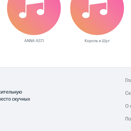
ANNA ASTI
Король и Шут
Гл
ожительную
Ск
место скучных
О 
По