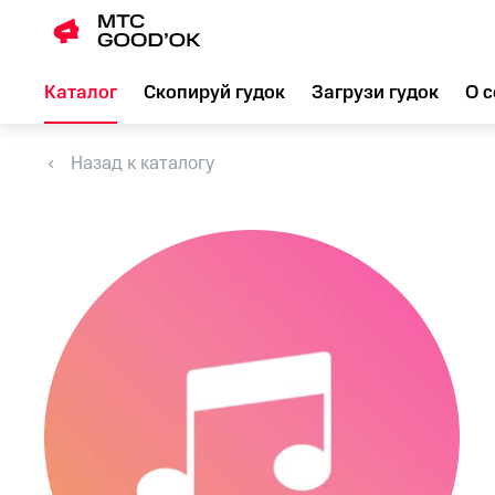
Каталог
Скопируй гудок
Загрузи гудок
О с
Назад к каталогу