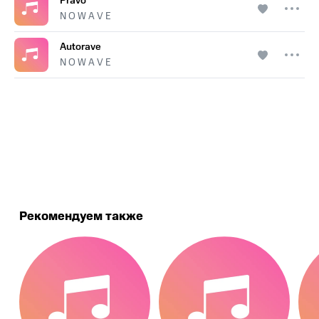
Pravo
N O W A V E
Autorave
N O W A V E
.
Рекомендуем также