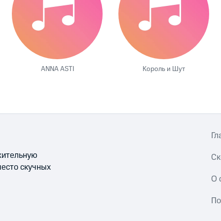
ANNA ASTI
Король и Шут
Гл
ожительную
Ск
место скучных
О 
По