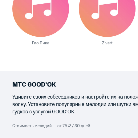
Гио Пика
Zivert
МТС GOOD’OK
Удивите своих собеседников и настройте их на пол
волну. Установите популярные мелодии или шутки в
гудков с услугой GOOD’OK.
Стоимость мелодий — от 75 ₽ / 30 дней