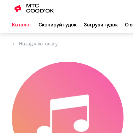
Каталог
Скопируй гудок
Загрузи гудок
О с
Назад к каталогу